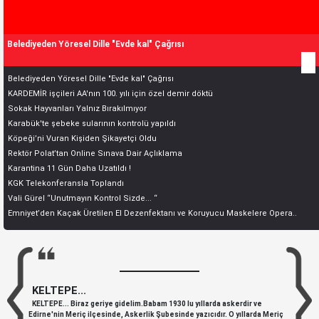
Belediyeden Yöresel Dille "Evde kal" Çağrısı
Belediyeden Yöresel Dille "Evde kal" Çağrısı
KARDEMİR işçileri AA'nın 100. yılı için özel demir döktü
Sokak Hayvanları Yalnız Bırakılmıyor
Karabük'te şebeke sularının kontrolü yapıldı
Köpeği’ni Vuran Kişiden Şikayetçi Oldu
Rektör Polat’tan Online Sınava Dair Açlıklama
Karantina 11 Gün Daha Uzatıldı !
KGK Telekonferansla Toplandı
Vali Gürel “Unutmayın Kontrol Sizde... “
Emniyet’den Kaçak Üretilen El Dezenfektanı ve Koruyucu Maskelere Opera..
KELTEPE...
KELTEPE... Biraz geriye gidelim.Babam 1930 lu yıllarda askerdir ve
Edirne'nin Meriç ilçesinde, Askerlik Şubesinde yazıcıdır. O yıllarda Meriç