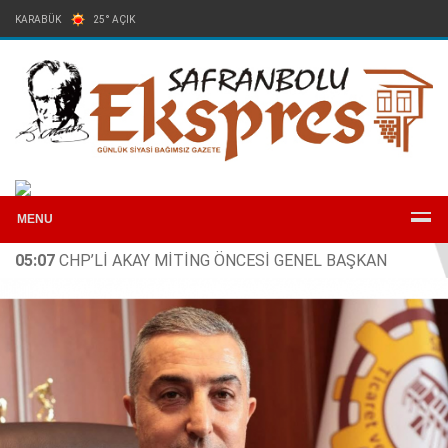
KARABÜK
25° AÇIK
Arşiv
Reklam
Künye
İletişim
MENU
05:07
CHP’Lİ AKAY MİTİNG ÖNCESİ GENEL BAŞKAN
ÖZEL’LE BİR ARAYA GELDİ: RAPOR ANKARA’DA, HESAP 3
MAYIS’TA MEYDANDA