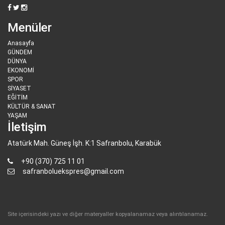
Menüler
Anasayfa
GÜNDEM
DÜNYA
EKONOMİ
SPOR
SİYASET
EĞİTİM
KÜLTÜR & SANAT
YAŞAM
İletişim
Atatürk Mah. Güneş İşh. K:1 Safranbolu, Karabük
+90 (370) 725 11 01
safranboluekspres@gmail.com
Site içerisindeki yazı ve diğer materyaller kopyalanamaz veya alıntılanamaz.