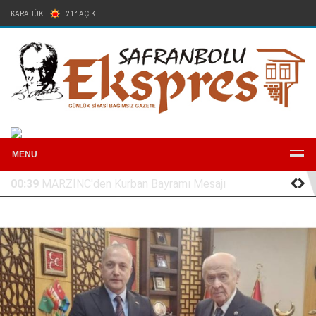
KARABÜK
21° AÇIK
Arşiv
Reklam
Künye
İletişim
MENU
05:07
CHP’Lİ AKAY MİTİNG ÖNCESİ GENEL BAŞKAN
ÖZEL’LE BİR ARAYA GELDİ: RAPOR ANKARA’DA, HESAP 3
MAYIS’TA MEYDANDA