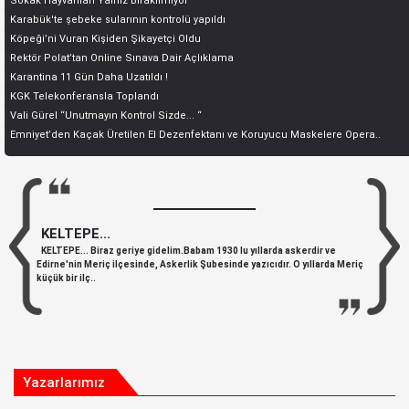
Sokak Hayvanları Yalnız Bırakılmıyor
Karabük'te şebeke sularının kontrolü yapıldı
Köpeği’ni Vuran Kişiden Şikayetçi Oldu
Rektör Polat’tan Online Sınava Dair Açlıklama
Karantina 11 Gün Daha Uzatıldı !
KGK Telekonferansla Toplandı
Vali Gürel “Unutmayın Kontrol Sizde... “
Emniyet’den Kaçak Üretilen El Dezenfektanı ve Koruyucu Maskelere Opera..
KELTEPE...
KELTEPE... Biraz geriye gidelim.Babam 1930 lu yıllarda askerdir ve
Edirne'nin Meriç ilçesinde, Askerlik Şubesinde yazıcıdır. O yıllarda Meriç
küçük bir ilç..
Yazarlarımız