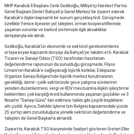
MHP Karabük İl Başkanı Cenk Gedikoğlu, Milliyetçi Hareket Partisi
Genel Başkanı Devlet Bahçeli’yi Genel Merkez’de ziyaret ederek
Karabük’e ilişkin kapsamlı bir sunum gerçekleştirdi. Görüşmede
özellikle Yenice ilçesinin yol talepleri, orman kooperatiflerinde
yaşanan sorunlar ve barkod sistemiyle ilgili aksaklıklar
detaylarıyla ele alındı.
Gedikoğlu, Karabük’ün ekonomik ve sektörel gereksinimlerini
ortaya koyan kapsamlı dosyayı da Bahçeli’ye takdim etti. Karabük
Ticaret ve Sanayi Odası (TSO) tarafından hazırlanan
değerlendirme raporunun da sunulduğu görüşmede; Filyos
Limanı’nın Karabük’e sağlayacağı lojistik katkılar, Eskipazar
Organize Sanayi Bölgesi’nde lojistik merkez kurulmasının
gerekliliği, demir–çelik sektöründe gece çalışma sürelerinin
yeniden düzenlenmesi, vergi ve KDV mevzuatına ilişkin iyileştirme
beklentileri, çek karşılığı kredi kullanımında yaşanan güçlükler ve 3
Nisan’ın “Sanayi Günü” ilan edilmesi talebi gibi çeşitli başlıkların
altı çizildi. Ayrıca, Dahilde İşleme İzin Belgesi kapsamındaki yüzde
25 yurtiçi alım zorunluluğuna yönelik sektörün değerlendirme ve
talepleri de Genel Başkan’a aktarıldı.
Ziyarette, Karabük TSO bünyesinde faaliyet gösteren Üreten Eller