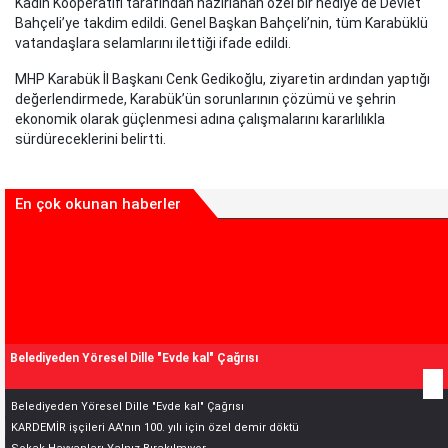
Kadın Kooperatifi tarafından hazırlanan özel bir hediye de Devlet
Bahçeli’ye takdim edildi. Genel Başkan Bahçeli’nin, tüm Karabüklü
vatandaşlara selamlarını ilettiği ifade edildi.
MHP Karabük İl Başkanı Cenk Gedikoğlu, ziyaretin ardından yaptığı
değerlendirmede, Karabük’ün sorunlarının çözümü ve şehrin
ekonomik olarak güçlenmesi adına çalışmalarını kararlılıkla
sürdüreceklerini belirtti.
En çok okunan haberler
Belediyeden Yöresel Dille "Evde kal" Çağrısı
Belediyeden Yöresel Dille "Evde kal" Çağrısı
KARDEMİR işçileri AA'nın 100. yılı için özel demir döktü