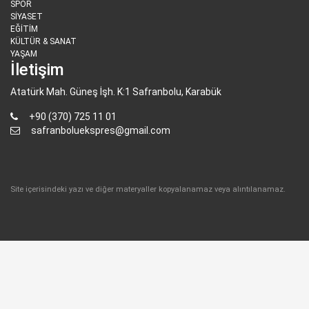
SPOR
SİYASET
EĞİTİM
KÜLTÜR & SANAT
YAŞAM
İletişim
Atatürk Mah. Güneş İşh. K:1 Safranbolu, Karabük
+90 (370) 725 11 01
safranboluekspres@gmail.com
Site içerisindeki yazı ve diğer materyaller kopyalanamaz veya alıntılanamaz.