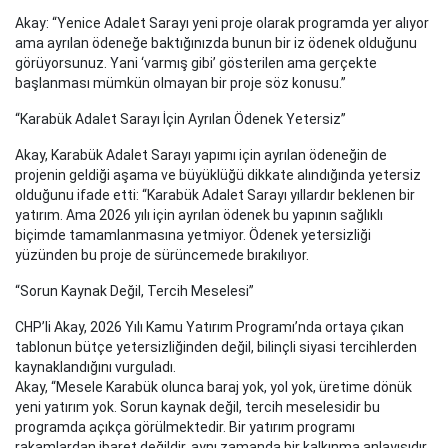
Akay: “Yenice Adalet Sarayı yeni proje olarak programda yer alıyor
ama ayrılan ödeneğe baktığınızda bunun bir iz ödenek olduğunu
görüyorsunuz. Yani ‘varmış gibi’ gösterilen ama gerçekte
başlanması mümkün olmayan bir proje söz konusu.”
“Karabük Adalet Sarayı İçin Ayrılan Ödenek Yetersiz”
Akay, Karabük Adalet Sarayı yapımı için ayrılan ödeneğin de
projenin geldiği aşama ve büyüklüğü dikkate alındığında yetersiz
olduğunu ifade etti: “Karabük Adalet Sarayı yıllardır beklenen bir
yatırım. Ama 2026 yılı için ayrılan ödenek bu yapının sağlıklı
biçimde tamamlanmasına yetmiyor. Ödenek yetersizliği
yüzünden bu proje de sürüncemede bırakılıyor.
“Sorun Kaynak Değil, Tercih Meselesi”
CHP’li Akay, 2026 Yılı Kamu Yatırım Programı’nda ortaya çıkan
tablonun bütçe yetersizliğinden değil, bilinçli siyasi tercihlerden
kaynaklandığını vurguladı.
Akay, “Mesele Karabük olunca baraj yok, yol yok, üretime dönük
yeni yatırım yok. Sorun kaynak değil, tercih meselesidir bu
programda açıkça görülmektedir. Bir yatırım programı
rakamlardan ibaret değildir, aynı zamanda bir kalkınma anlayışıdır.