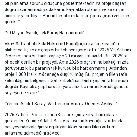
bir planlama sorunu olduğuna göstermektedir. Ya proje baştan
doğru hazırlanmadı ya da kamu kaynakları plansız ve savurgan
biçimde yönetiliyor. Bunun hesabının kamuoyuna açıkça verilmesi
gerekir.”
“20 Milyon Ayrıldı, Tek Kuruş Harcanmadı”
Akay, Safranbolu Eski Hükümet Konağı için ayrılan kaynağın
akıbetine ilişkin de çarpıcı bir tabloya işaret etti: “2025 Yılı Yatırım
Programı’nda bu tarihi yapı için 20 milyon lira ayrıldı. Bu, ‘2025’te
bitecek’ denilen bir projeydi. Ama 2026 programına baktığımızda
görüyoruz ki bu paranın tek kuruşu bile harcanmamış. Ardından
proje 1.000 liralık iz ödeneğe düşürülmüş. Bu, projenin fiilen rafa
kaldırıldığının belgesidir. Safranbolu’nun tarihi yapıları vitrin süsü
değildir. Kaynak ayırıp harcamıyorsanız, bu mirası koruduğunuzu
söyleyemezsiniz.”
“Yenice Adalet Sarayı Var Deniyor Ama İz Ödenek Ayrılıyor”
2026 Yatırım Programı’nda Karabük için yeni yatırım olarak
gösterilen Yenice Adalet Sarayına ayrılan kaynağın iz ödenek
seviyesinde kaldığını vurgulayan Akay, bunun fiilen yatırım
anlamına gelmediğini söyledi.