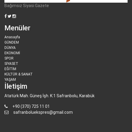
Bağımsız Siyasi Gazete
Menüler
Anasayfa
GÜNDEM
DÜNYA
EKONOMİ
SPOR
SİYASET
EĞİTİM
KÜLTÜR & SANAT
YAŞAM
İletişim
Atatürk Mah. Güneş İşh. K:1 Safranbolu, Karabük
+90 (370) 725 11 01
safranboluekspres@gmail.com