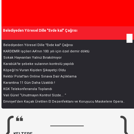
Belediyeden Yöresel Dille "Evde kal" Çağrısı
Belediyeden Yöresel Dille "Evde kal" Çağrısı
KARDEMİR işçileri AA'nın 100. yılı için özel demir döktü
Sokak Hayvanları Yalnız Bırakılmıyor
Karabük'te şebeke sularının kontrolü yapıldı
Köpeği’ni Vuran Kişiden Şikayetçi Oldu
Rektör Polat’tan Online Sınava Dair Açlıklama
Karantina 11 Gün Daha Uzatıldı !
KGK Telekonferansla Toplandı
Vali Gürel “Unutmayın Kontrol Sizde... “
Emniyet’den Kaçak Üretilen El Dezenfektanı ve Koruyucu Maskelere Opera..
KELTEPE...