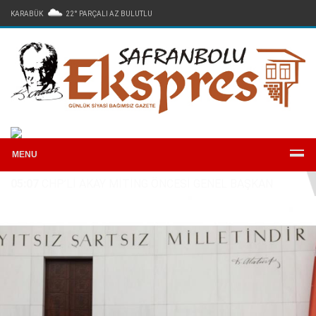
KARABÜK
22° PARÇALI AZ BULUTLU
Arşiv
Reklam
Künye
İletişim
MENU
05:07
CHP’Lİ AKAY MİTİNG ÖNCESİ GENEL BAŞKAN
ÖZEL’LE BİR ARAYA GELDİ: RAPOR ANKARA’DA, HESAP 3
MAYIS’TA MEYDANDA